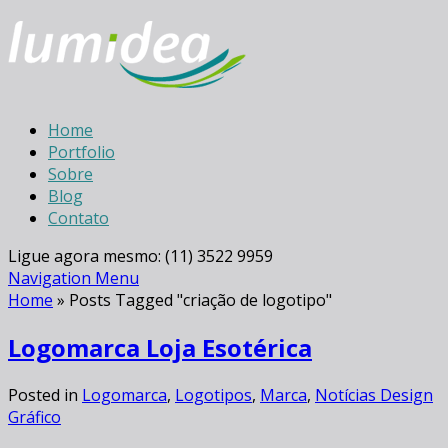
Home
Portfolio
Sobre
Blog
Contato
Ligue agora mesmo: (11) 3522 9959
Navigation Menu
Home
»
Posts Tagged
"
criação de logotipo"
Logomarca Loja Esotérica
Posted in
Logomarca
,
Logotipos
,
Marca
,
Notícias Design
Gráfico