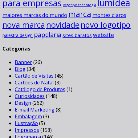
para empresas
lumidea
logotipo tecnologia
marca
maiores marcas do mundo
montes claros
novidade
nova marca
novo logotipo
papelaria
website
sites baratos
palestra design
Categorias
Banner
(26)
Blog
(34)
Cartão de Visitas
(45)
Cartões de Natal
(3)
Catálogo de Produtos
(1)
Curiosidades
(148)
Design
(262)
E-mail Marketing
(8)
Embalagem
(3)
Ilustração
(5)
Impressos
(158)
Logomarca
(146)