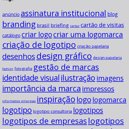
assinatura institucional
blog
anúncio
branding
cartão de visitas
briefing
brasil
cartaz
criar uma logomarca
criar logo
catálogo
criação de logotipo
criação papelaria
design gráfico
desenhos
design papelaria
gestão de marcas
fotografia
fashion
ilustração
identidade visual
imagens
importância da marca
impressos
inspiração
logo
logomarca
informativo empresas
logotipo
logotipos
logotipo consultoria
logotipos
logotipos de empresas