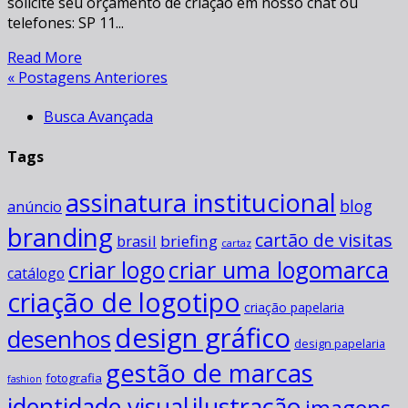
solicite seu orçamento de criação em nosso chat ou
telefones: SP 11...
Read More
« Postagens Anteriores
Busca Avançada
Tags
assinatura institucional
blog
anúncio
branding
cartão de visitas
briefing
brasil
cartaz
criar uma logomarca
criar logo
catálogo
criação de logotipo
criação papelaria
design gráfico
desenhos
design papelaria
gestão de marcas
fotografia
fashion
ilustração
identidade visual
imagens