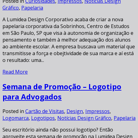
Posted in
Curiosidades
,
Impressos
,
Notícias Design
Gráfico
,
Papelaria
A Lumidea Design Corporativo acaba de criar a nova
papelaria corporativa da Sobrinhos, Centro de Estudos
em São Paulo, SP que visa à autonomia de organização e
pensamento e também à melhor adequação dos alunos
ao ambiente escolar. A empresa buscava um material que
transmitisse a força e obejtividade de sua marca e aí está
o resultado: uma...
Read More
Semana de Promoção – Logotipo
para Advogados
Posted in
Cartão de Visitas
,
Design
,
Impressos
,
Logomarca
,
Logotipos
,
Notícias Design Gráfico
,
Papelaria
Seu escritório ainda não possui logotipo? Então
aproveite esta semana de promoção na Lumidea Design