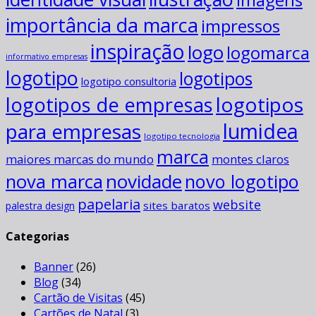
importância da marca
impressos
inspiração
logo
logomarca
informativo empresas
logotipo
logotipos
logotipo consultoria
logotipos
logotipos de empresas
para empresas
lumidea
logotipo tecnologia
marca
maiores marcas do mundo
montes claros
novidade
nova marca
novo logotipo
papelaria
website
sites baratos
palestra design
Categorias
Banner
(26)
Blog
(34)
Cartão de Visitas
(45)
Cartões de Natal
(3)