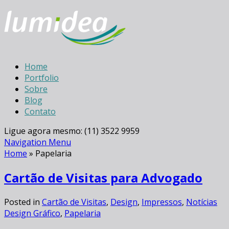
Home
Portfolio
Sobre
Blog
Contato
Ligue agora mesmo: (11) 3522 9959
Navigation Menu
Home
»
Papelaria
Cartão de Visitas para Advogado
Posted in
Cartão de Visitas
,
Design
,
Impressos
,
Notícias
Design Gráfico
,
Papelaria