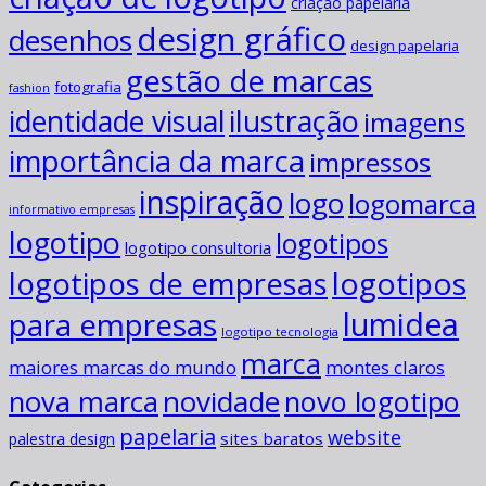
criação papelaria
design gráfico
desenhos
design papelaria
gestão de marcas
fotografia
fashion
ilustração
identidade visual
imagens
importância da marca
impressos
inspiração
logo
logomarca
informativo empresas
logotipo
logotipos
logotipo consultoria
logotipos
logotipos de empresas
para empresas
lumidea
logotipo tecnologia
marca
maiores marcas do mundo
montes claros
novidade
nova marca
novo logotipo
papelaria
website
sites baratos
palestra design