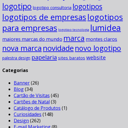
logotipo
logotipos
logotipo consultoria
logotipos
logotipos de empresas
para empresas
lumidea
logotipo tecnologia
marca
maiores marcas do mundo
montes claros
novidade
nova marca
novo logotipo
papelaria
website
sites baratos
palestra design
Categorias
Banner
(26)
Blog
(34)
Cartão de Visitas
(45)
Cartões de Natal
(3)
Catálogo de Produtos
(1)
Curiosidades
(148)
Design
(262)
E-mail Marketing
(8)