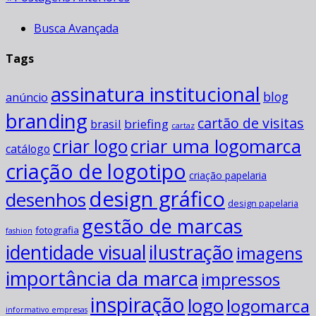
Busca Avançada
Tags
assinatura institucional
blog
anúncio
branding
cartão de visitas
briefing
brasil
cartaz
criar uma logomarca
criar logo
catálogo
criação de logotipo
criação papelaria
design gráfico
desenhos
design papelaria
gestão de marcas
fotografia
fashion
ilustração
identidade visual
imagens
importância da marca
impressos
inspiração
logo
logomarca
informativo empresas