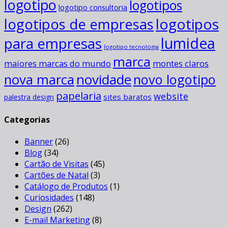
logotipo
logotipos
logotipo consultoria
logotipos
logotipos de empresas
para empresas
lumidea
logotipo tecnologia
marca
maiores marcas do mundo
montes claros
novidade
nova marca
novo logotipo
papelaria
website
sites baratos
palestra design
Categorias
Banner
(26)
Blog
(34)
Cartão de Visitas
(45)
Cartões de Natal
(3)
Catálogo de Produtos
(1)
Curiosidades
(148)
Design
(262)
E-mail Marketing
(8)