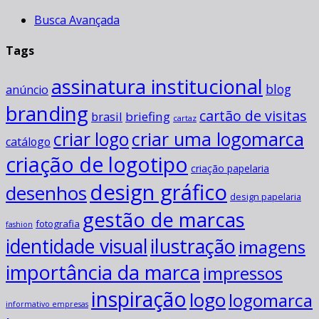
Busca Avançada
Tags
assinatura institucional
blog
anúncio
branding
cartão de visitas
briefing
brasil
cartaz
criar uma logomarca
criar logo
catálogo
criação de logotipo
criação papelaria
design gráfico
desenhos
design papelaria
gestão de marcas
fotografia
fashion
ilustração
identidade visual
imagens
importância da marca
impressos
inspiração
logo
logomarca
informativo empresas