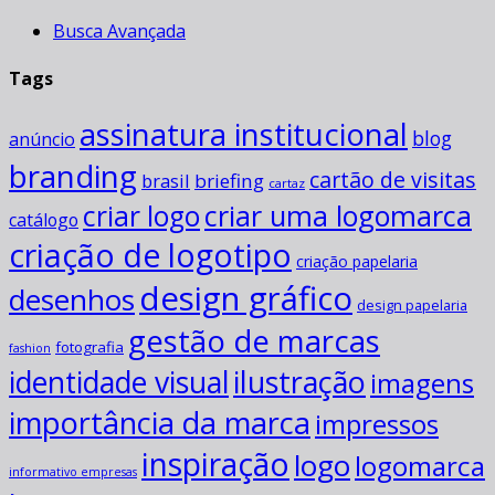
Busca Avançada
Tags
assinatura institucional
blog
anúncio
branding
cartão de visitas
briefing
brasil
cartaz
criar uma logomarca
criar logo
catálogo
criação de logotipo
criação papelaria
design gráfico
desenhos
design papelaria
gestão de marcas
fotografia
fashion
ilustração
identidade visual
imagens
importância da marca
impressos
inspiração
logo
logomarca
informativo empresas