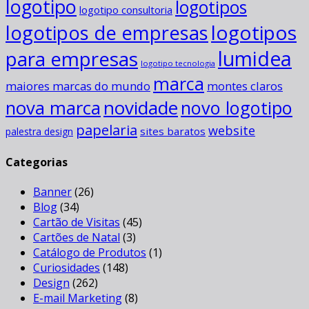
logotipo
logotipos
logotipo consultoria
logotipos
logotipos de empresas
para empresas
lumidea
logotipo tecnologia
marca
maiores marcas do mundo
montes claros
novidade
nova marca
novo logotipo
papelaria
website
sites baratos
palestra design
Categorias
Banner
(26)
Blog
(34)
Cartão de Visitas
(45)
Cartões de Natal
(3)
Catálogo de Produtos
(1)
Curiosidades
(148)
Design
(262)
E-mail Marketing
(8)